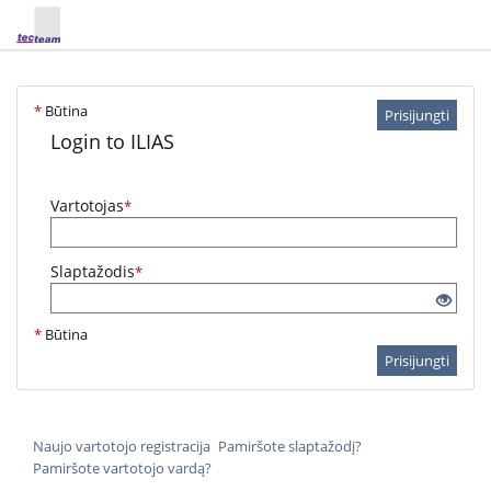
*
Būtina
Prisijungti
Login to ILIAS
Vartotojas
*
Slaptažodis
*
*
Būtina
Prisijungti
Naujo vartotojo registracija
Pamiršote slaptažodį?
Pamiršote vartotojo vardą?