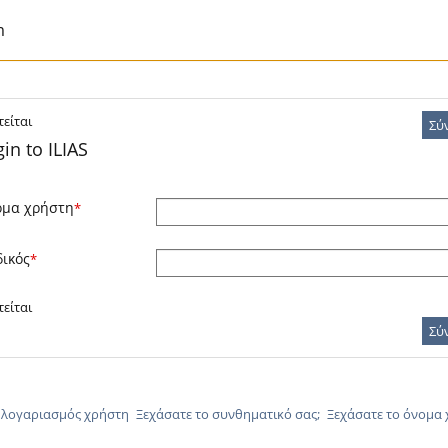
m
είται
Σύ
in to ILIAS
μα χρήστη
*
ικός
*
είται
Σύ
 λογαριασμός χρήστη
Ξεχάσατε το συνθηματικό σας;
Ξεχάσατε το όνομα 