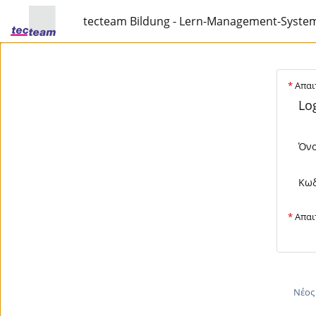
tecteam Bildung - Lern-Management-Syste
*
Απαιτ
Log
Όνο
Κωδ
*
Απαιτ
Νέος