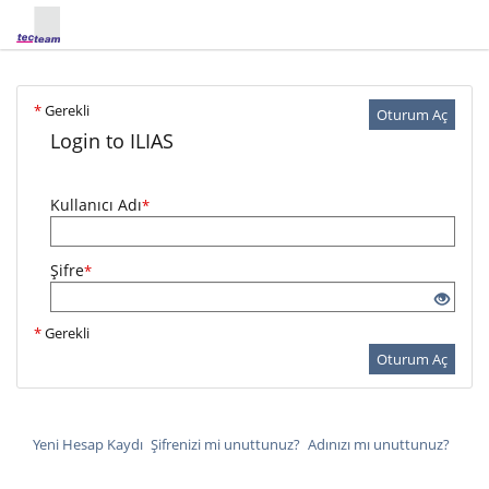
*
Gerekli
Oturum Aç
Login to ILIAS
Kullanıcı Adı
*
Şifre
*
*
Gerekli
Oturum Aç
Yeni Hesap Kaydı
Şifrenizi mi unuttunuz?
Adınızı mı unuttunuz?