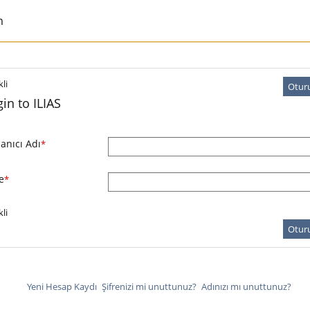
m
li
Otur
in to ILIAS
lanıcı Adı
*
e
*
li
Otur
Yeni Hesap Kaydı
Şifrenizi mi unuttunuz?
Adınızı mı unuttunuz?