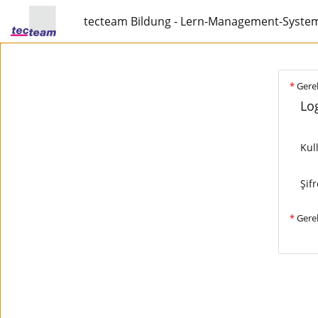
tecteam Bildung - Lern-Management-Syste
*
Gerek
Log
Kul
Şifr
*
Gerek