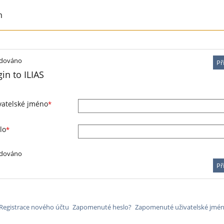
m
dováno
Př
in to ILIAS
vatelské jméno
*
lo
*
dováno
Př
Registrace nového účtu
Zapomenuté heslo?
Zapomenuté uživatelské jmé