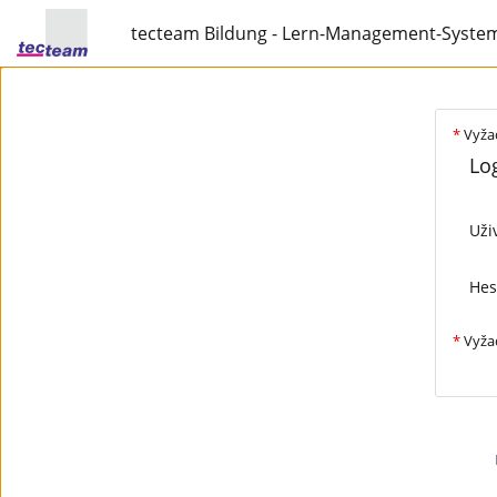
tecteam Bildung - Lern-Management-Syste
*
Vyža
Log
Uži
Hes
*
Vyža