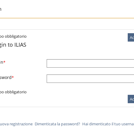
m
o obbligatorio
Ac
in to ILIAS
in
*
sword
*
o obbligatorio
Ac
uova registrazione
Dimenticata la password?
Hai dimenticato il tuo usern