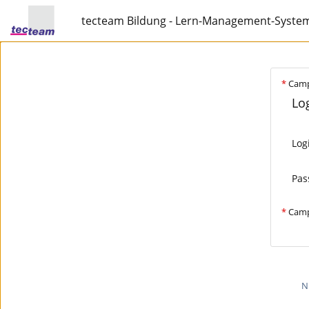
tecteam Bildung - Lern-Management-Syste
*
Camp
Log
Log
Pas
*
Camp
N