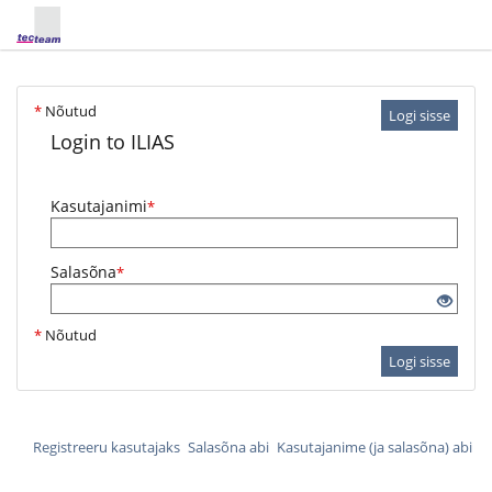
*
Nõutud
Logi sisse
Login to ILIAS
Kasutajanimi
*
Salasõna
*
*
Nõutud
Logi sisse
Registreeru kasutajaks
Salasõna abi
Kasutajanime (ja salasõna) abi